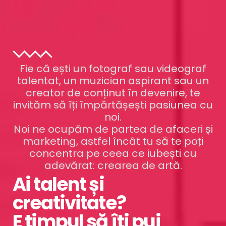
Fie că ești un fotograf sau videograf
talentat, un muzician aspirant sau un
creator de conținut în devenire, te
invităm să îți împărtășești pasiunea cu
noi.
Noi ne ocupăm de partea de afaceri și
marketing, astfel încât tu să te poți
concentra pe ceea ce iubești cu
adevărat: crearea de artă.
Ai talent și
creativitate?
E timpul să îți pui