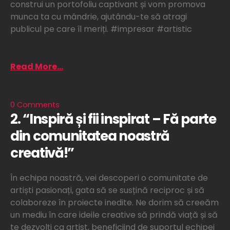
construi un portofoliu captivant și vom promova
munca ta cu mândrie, ajutându-te să atragi
publicul pe care îl meriți. #impresar #artistic
Read More...
0 Comments
2. “Inspiră și fii inspirat – Fă parte
din comunitatea noastră
creativă!”
În echipa noastră, vei descoperi o comunitate de
artiști pasionați, gata să se susțină reciproc și să
colaboreze în proiecte inedite. Ne dorim să creeăm
un mediu în care ideile creative să prindă viață și să
te dezvolți ca artist, beneficiind de suportul echipei