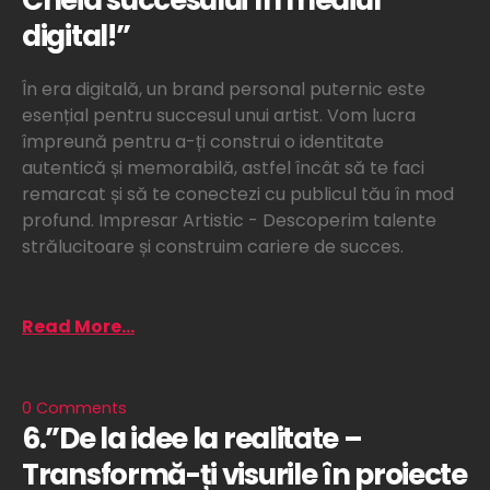
digital!”
În era digitală, un brand personal puternic este
esențial pentru succesul unui artist. Vom lucra
împreună pentru a-ți construi o identitate
autentică și memorabilă, astfel încât să te faci
remarcat și să te conectezi cu publicul tău în mod
profund. Impresar Artistic - Descoperim talente
strălucitoare și construim cariere de succes.
Read More...
0 Comments
6.”De la idee la realitate –
Transformă-ți visurile în proiecte