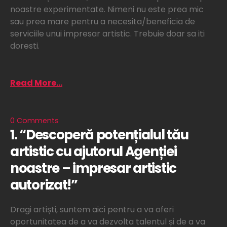
noastre experimentate. Nimeni nu este prea mic
sau prea mare pentru a necesita/beneficia de
serviciile unui impresar artistic. Trebuie doar sa iti
doresti.
Read More...
0 Comments
1. “Descoperă potențialul tău
artistic cu ajutorul Agenției
noastre – impresar artistic
autorizat!”
Dragi artiști, suntem aici pentru a va oferi
oportunitatea de a va dezvolta talentul și de a va