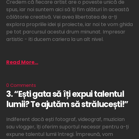
Credem că fiecare artist are o poveste unică de
spus, iar noi suntem aici să îți fim alături în această
călătorie creativă. Vei avea libertatea de a-ți
explora propriile idei și proiecte, iar noi te vom ghida
pe tot parcursul acestui drum minunat. Impresar
artistic - iti ducem cariera la un alt nivel.
Read More...
0 Comments
3. “Ești gata să îți expui talentul
lumii? Te ajutăm să strălucești!”
Indiferent dacă ești fotograf, videograf, muzician
sau vlogger, îți oferim suportul necesar pentru a-ți
expune talentul lumii întregi. Împreună, vom