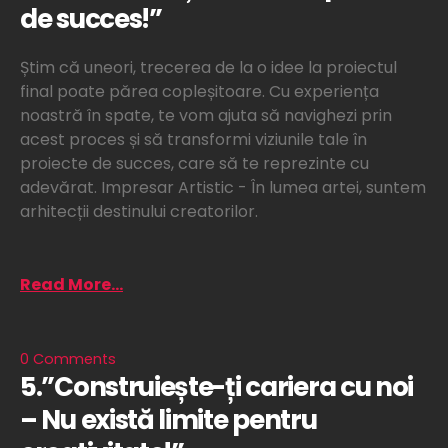
de succes!”
Știm că uneori, trecerea de la o idee la proiectul
final poate părea copleșitoare. Cu experiența
noastră în spate, te vom ajuta să navighezi prin
acest proces și să transformi viziunile tale în
proiecte de succes, care să te reprezinte cu
adevărat. Impresar Artistic - În lumea artei, suntem
arhitecții destinului creatorilor.
Read More...
0 Comments
5.”Construiește-ți cariera cu noi
– Nu există limite pentru