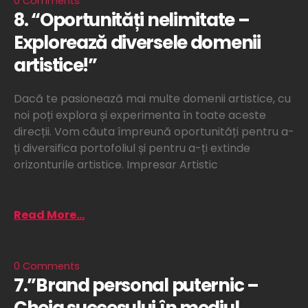
0 Comments
8. “Oportunități nelimitate –
Explorează diversele domenii
artistice!”
Dacă te pasionează mai multe domenii artistice, cu
noi poți explora și experimenta în toate aceste
direcții. Vom căuta împreună oportunități pentru a-
ți diversifica portofoliul și pentru a-ți extinde
orizonturile artistice. Impresar Artistic
Read More...
0 Comments
7.”Brand personal puternic –
Cheia succesului în mediul