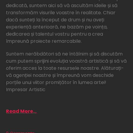
dedicată, suntem aici să vă ascultăm ideile și să
transformăm visurile voastre în realitate. Chiar
dacă sunteți la început de drum și nu aveți
experiență anterioară, ne bazăm pe voința,
dedicarea și talentul vostru pentru a crea
împreună proiecte remarcabile.
Suntem nerăbdători să ne întâlnim și să discutăm
cum putem sprijini evoluția voastră artistică și să vă
oferim acces la toate resursele noastre. Alăturați-
vă agenției noastre și împreună vom deschide
porțile unui viitor promițător în lumea artei!
Impresar Artistic
Read More...