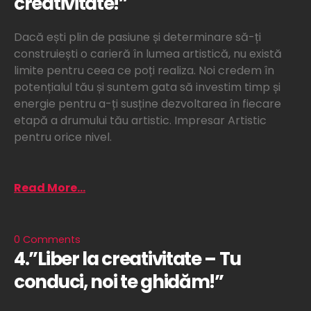
creativitate!”
Dacă ești plin de pasiune și determinare să-ți
construiești o carieră în lumea artistică, nu există
limite pentru ceea ce poți realiza. Noi credem în
potențialul tău și suntem gata să investim timp și
energie pentru a-ți susține dezvoltarea în fiecare
etapă a drumului tău artistic. Impresar Artistic
pentru orice nivel.
Read More...
0 Comments
4.”Liber la creativitate – Tu
conduci, noi te ghidăm!”